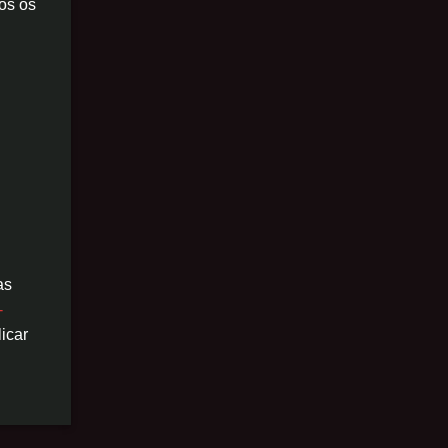
os os
as
-
icar