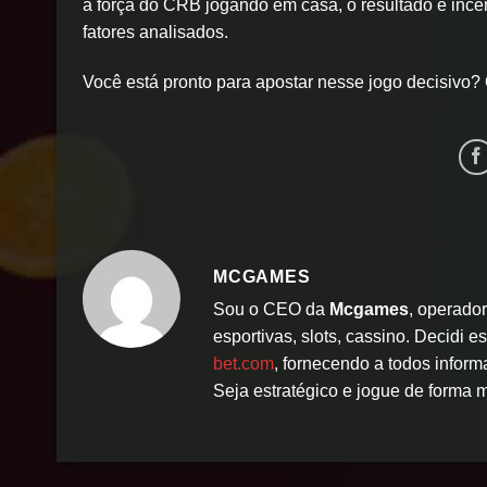
a força do CRB jogando em casa, o resultado é incer
fatores analisados.
Você está pronto para apostar nesse jogo decisivo? Q
MCGAMES
Sou o CEO da
Mcgames
, operador
esportivas, slots, cassino. Decidi e
bet.com
, fornecendo a todos inform
Seja estratégico e jogue de forma m