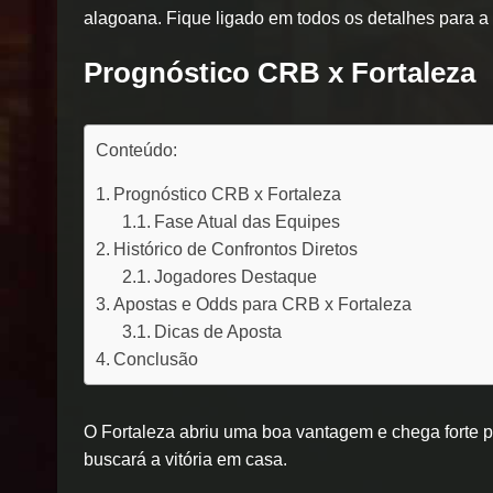
alagoana. Fique ligado em todos os detalhes para a
Prognóstico CRB x Fortaleza
Conteúdo:
Prognóstico CRB x Fortaleza
Fase Atual das Equipes
Histórico de Confrontos Diretos
Jogadores Destaque
Apostas e Odds para CRB x Fortaleza
Dicas de Aposta
Conclusão
O Fortaleza abriu uma boa vantagem e chega forte par
buscará a vitória em casa.