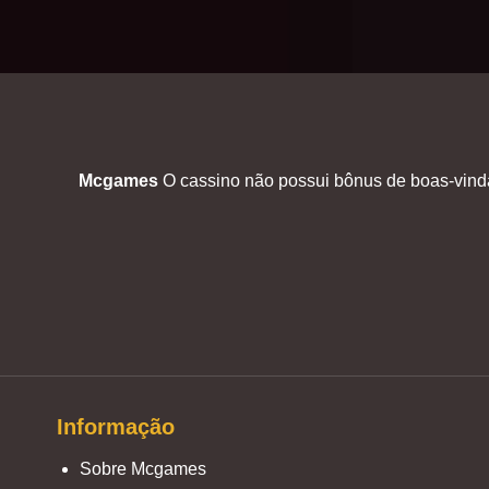
Mcgames
O cassino não possui bônus de boas-vinda
Informação
Sobre Mcgames