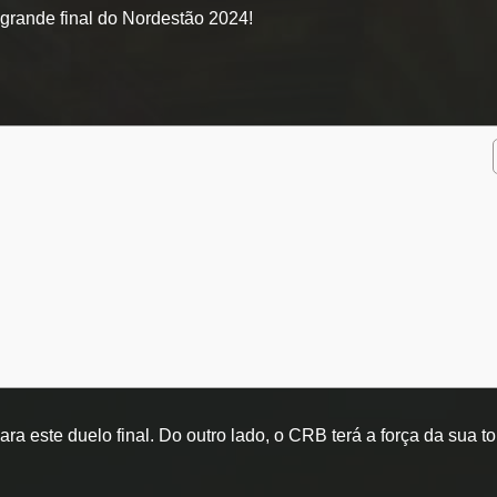
 grande final do Nordestão 2024!
a este duelo final. Do outro lado, o CRB terá a força da sua to