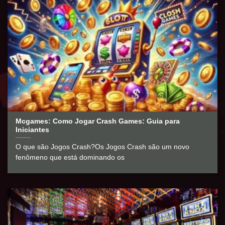
Mcgames: Como Jogar Crash Games: Guia para
Iniciantes
O que são Jogos Crash?Os Jogos Crash são um novo
fenômeno que está dominando os