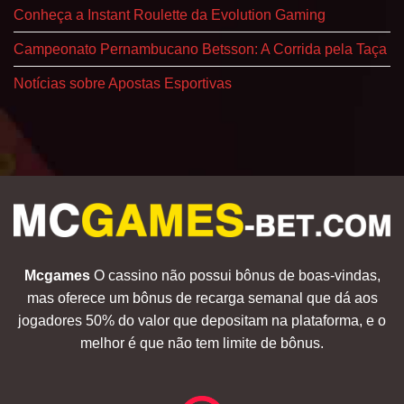
Conheça a Instant Roulette da Evolution Gaming
Campeonato Pernambucano Betsson: A Corrida pela Taça
Notícias sobre Apostas Esportivas
Mcgames
O cassino não possui bônus de boas-vindas,
mas oferece um bônus de recarga semanal que dá aos
jogadores 50% do valor que depositam na plataforma, e o
melhor é que não tem limite de bônus.